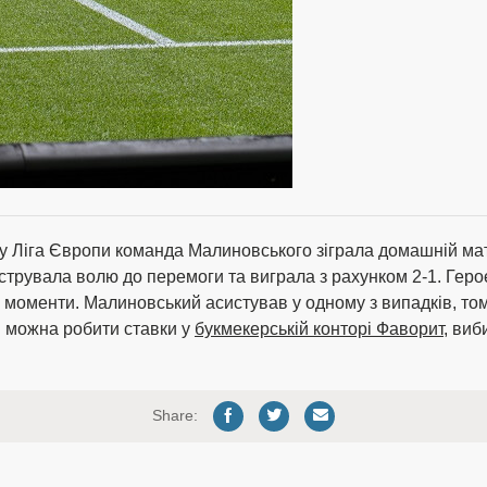
у Ліга Європи команда Малиновського зіграла домашній матч
рувала волю до перемоги та виграла з рахунком 2-1. Героєм
і моменти. Малиновський асистував у одному з випадків, то
пи можна робити ставки у
букмекерській конторі Фаворит
, виб
Share: