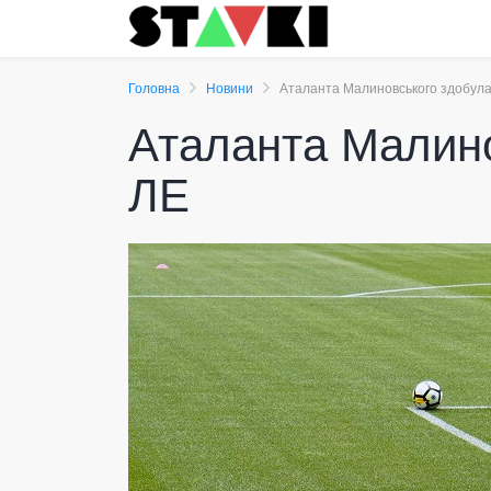
Головна
Новини
Аталанта Малиновського здобула
Аталанта Малино
ЛЕ