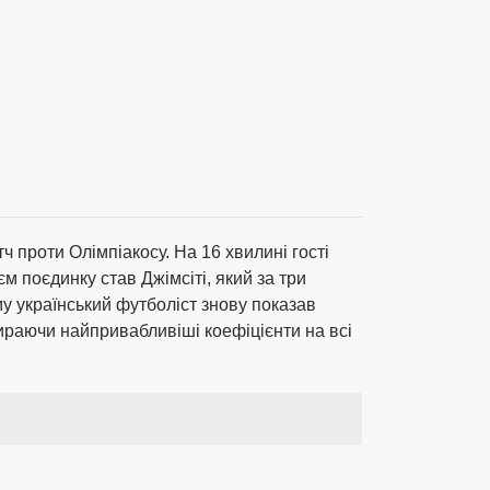
 проти Олімпіакосу. На 16 хвилині гості
 поєдинку став Джімсіті, який за три
му український футболіст знову показав
ираючи найпривабливіші коефіцієнти на всі