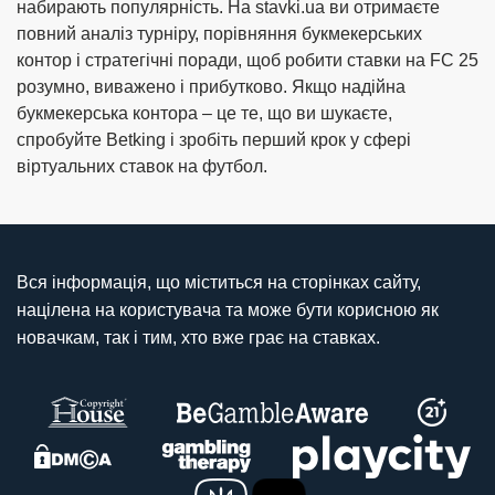
набирають популярність. На stavki.ua ви отримаєте
повний аналіз турніру, порівняння букмекерських
контор і стратегічні поради, щоб робити ставки на FC 25
розумно, виважено і прибутково. Якщо надійна
букмекерська контора – це те, що ви шукаєте,
спробуйте Betking і зробіть перший крок у сфері
віртуальних ставок на футбол.
Вся інформація, що міститься на сторінках сайту,
націлена на користувача та може бути корисною як
новачкам, так і тим, хто вже грає на ставках.