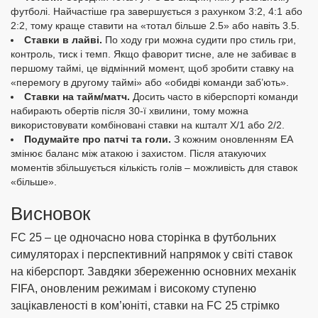
футболі. Найчастіше гра завершується з рахунком 3:2, 4:1 або
2:2, тому краще ставити на «тотал більше 2.5» або навіть 3.5.
Ставки в лайві.
По ходу гри можна судити про стиль гри,
контроль, тиск і темп. Якщо фаворит тисне, але не забиває в
першому таймі, це відмінний момент, щоб зробити ставку на
«перемогу в другому таймі» або «обидві команди заб’ють».
Ставки на тайм/матч.
Досить часто в кіберспорті команди
набирають обертів після 30-ї хвилини, тому можна
використовувати комбіновані ставки на кшталт Х/1 або 2/2.
Подумайте про патчі та голи.
З кожним оновленням EA
змінює баланс між атакою і захистом. Після атакуючих
моментів збільшується кількість голів – можливість для ставок
«більше».
Висновок
FC 25 – це одночасно нова сторінка в футбольних
симуляторах і перспективний напрямок у світі ставок
на кіберспорт. Завдяки збереженню основних механік
FIFA, оновленим режимам і високому ступеню
зацікавленості в ком’юніті, ставки на FC 25 стрімко