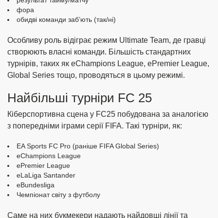
результат тайму/матчу
фора
обидві команди заб’ють (так/ні)
Особливу роль відіграє режим Ultimate Team, де гравці
створюють власні команди. Більшість стандартних
турнірів, таких як eChampions League, ePremier League,
Global Series тощо, проводяться в цьому режимі.
Найбільші турніри FC 25
Кіберспортивна сцена у FC25 побудована за аналогією
з попередніми іграми серії FIFA. Такі турніри, як:
EA Sports FC Pro (раніше FIFA Global Series)
eChampions League
ePremier League
eLaLiga Santander
eBundesliga
Чемпіонат світу з футболу
Саме на них букмекери надають найдовші лінії та