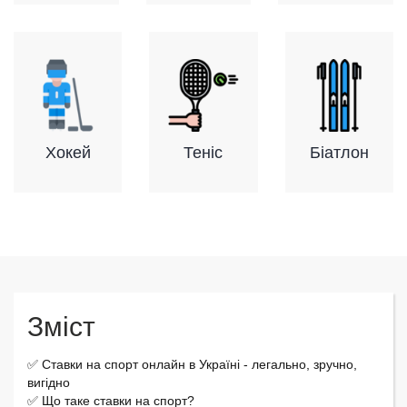
Хокей
Теніс
Біатлон
Зміст
✅
Ставки на спорт онлайн в Україні - легально, зручно,
вигідно
✅
Що таке ставки на спорт?