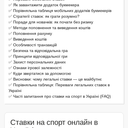
✅
Як завантажити додаток букмекера
✅
Порівняльна таблиця мобільних додатків букмекерів
✅
Стратегії ставок: як грати розумно?
✅
Поради для новачків: як почати без ризику
✅
Методи поповнення та виведення коштів
✅
Поповнення рахунку
✅
Виведення коштів
✅
Особливості транзакцій
✅
Безпека та відповідальна гра
✅
Принципи відповідальної гри
✅
Захист персональних даних
✅
Ознаки ігрової залежності
✅
Куди звертатися за допомогою
✅
Висновки: чому легальні ставки — це майбутнє
✅
Порівняльна таблиця: Переваги легальних ставок в
Україні
✅
Часті запитання про ставки на спорт в Україні (FAQ)
Ставки на спорт онлайн в