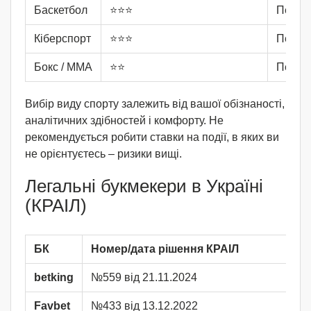
Баскетбол
⭐⭐⭐
Перемо
Кіберспорт
⭐⭐⭐
Перемо
Бокс / MMA
⭐⭐
Перемо
Вибір виду спорту залежить від вашої обізнаності,
аналітичних здібностей і комфорту. Не
рекомендується робити ставки на події, в яких ви
не орієнтуєтесь – ризики вищі.
Легальні букмекери в Україні
(КРАІЛ)
БК
Номер/дата рішення КРАІЛ
betking
№559 від 21.11.2024
Favbet
№433 від 13.12.2022