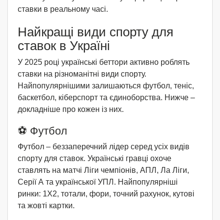
ставки в реальному часі.
Найкращі види спорту для
ставок в Україні
У 2025 році українські беттори активно роблять
ставки на різноманітні види спорту.
Найпопулярнішими залишаються футбол, теніс,
баскетбол, кіберспорт та єдиноборства. Нижче –
докладніше про кожен із них.
⚽ Футбол
Футбол – беззаперечний лідер серед усіх видів
спорту для ставок. Українські гравці охоче
ставлять на матчі Ліги чемпіонів, АПЛ, Ла Ліги,
Серії А та української УПЛ. Найпопулярніші
ринки: 1X2, тотали, фори, точний рахунок, кутові
та жовті картки.