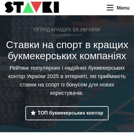
Menu
ОГЛЯД КРАЩИХ БК УКРАЇНИ
Ставки на спорт в кращих
букмекерських компаніях
Рейтинг популярних і надійних букмекерських
контор України 2025 в інтернеті, які приймають
ставки на спорт із бонусом для нових
користувачів.
ТОП букмекерських контор