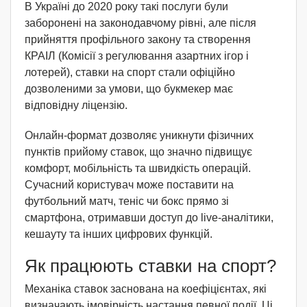
В Україні до 2020 року такі послуги були
заборонені на законодавчому рівні, але після
прийняття профільного закону та створення
КРАІЛ (Комісії з регулювання азартних ігор і
лотерей), ставки на спорт стали офіційно
дозволеними за умови, що букмекер має
відповідну ліцензію.
Онлайн-формат дозволяє уникнути фізичних
пунктів прийому ставок, що значно підвищує
комфорт, мобільність та швидкість операцій.
Сучасний користувач може поставити на
футбольний матч, теніс чи бокс прямо зі
смартфона, отримавши доступ до live-аналітики,
кешауту та інших цифрових функцій.
Як працюють ставки на спорт?
Механіка ставок заснована на коефіцієнтах, які
визначають імовірність настання певної події. Ці