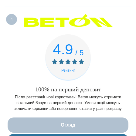
4
4.9
/ 5
Рейтинг
100% на перший депозит
Після реєстрації нові користувачі Beton можуть отримати
вітальний бонус на перший депозит. Умови акції можуть
включати фріспіни або повернення ставки у разі програшу.
Огляд