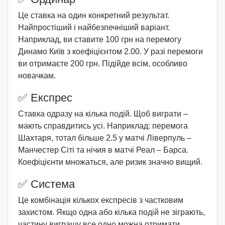
Це ставка на один конкретний результат.
Найпростіший і найбезпечніший варіант.
Наприклад, ви ставите 100 грн на перемогу
Динамо Київ з коефіцієнтом 2.00. У разі перемоги
ви отримаєте 200 грн. Підійде всім, особливо
новачкам.
✅ Експрес
Ставка одразу на кілька подій. Щоб виграти –
мають справдитись усі. Наприклад: перемога
Шахтаря, тотал більше 2.5 у матчі Ліверпуль –
Манчестер Сіті та нічия в матчі Реал – Барса.
Коефіцієнти множаться, але ризик значно вищий.
✅ Система
Це комбінація кількох експресів з частковим
захистом. Якщо одна або кілька подій не зіграють,
частину виграшу все одно можна отримати.