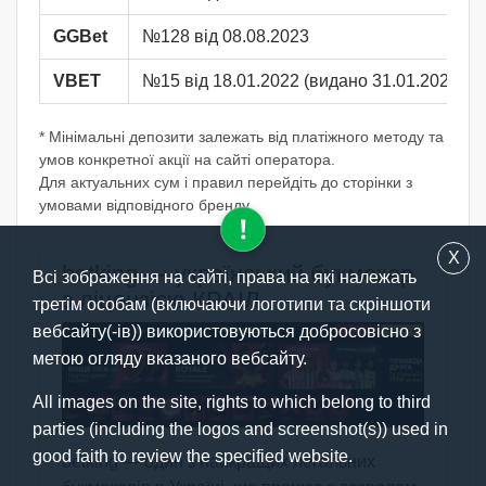
GGBet
№128 від 08.08.2023
VBET
№15 від 18.01.2022 (видано 31.01.2022)
* Мінімальні депозити залежать від платіжного методу та
умов конкретної акції на сайті оператора.
Для актуальних сум і правил перейдіть до сторінки з
умовами відповідного бренду.
X
betking — український букмекер
Всі зображення на сайті, права на які належать
з ліцензією КРАІЛ
третім особам (включаючи логотипи та скріншоти
вебсайту(-ів)) використовуються добросовісно з
метою огляду вказаного вебсайту.
All images on the site, rights to which belong to third
parties (including the logos and screenshot(s)) used in
good faith to review the specified website.
betking — один з найкращих легальних