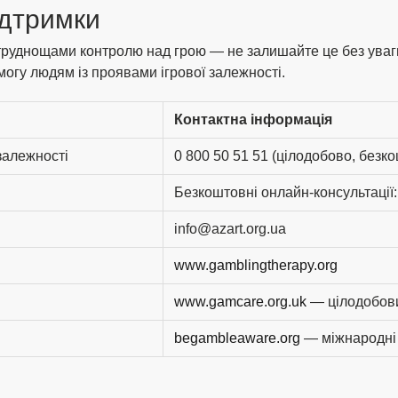
ідтримки
з труднощами контролю над грою — не залишайте це без уваги
могу людям із проявами ігрової залежності.
Контактна інформація
 залежності
0 800 50 51 51 (цілодобово, безк
Безкоштовні онлайн-консультації
info@azart.org.ua
www.gamblingtherapy.org
www.gamcare.org.uk
— цілодобови
begambleaware.org
— міжнародні 