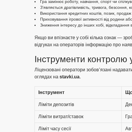
Гра замінює роботу, навчання, спорт чи спілку
З’являється дратівливість, тривога, безсоння, 
Використання кредитних коштів, позик, продаж
Приховування ігрової активності від родини або
Зниження інтересу до інших хобі, відкладання 
Якщо ви впізнаєте у собі кілька ознак — зр
відгуках на операторів інформацію про ная
Інструменти контролю у
Ліцензовані оператори зобов’язані надават
оглядах на
stavki.ua
.
Інструмент
Що
Ліміти депозитів
Де
Ліміти витрат/ставок
Гр
Ліміт часу сесії
Ав