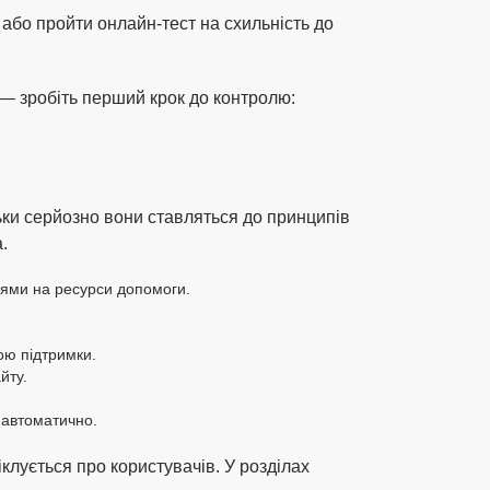
або пройти онлайн-тест на схильність до
— зробіть перший крок до контролю:
льки серйозно вони ставляться до принципів
.
нями на ресурси допомоги.
ою підтримки.
йту.
 автоматично.
клується про користувачів. У розділах