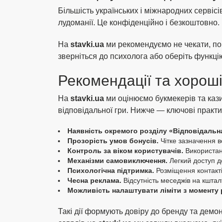
Більшість українських і міжнародних сервіс
лудоманії. Це конфіденційно і безкоштовно.
На
stavki.ua
ми рекомендуємо не чекати, по
зверніться до психолога або оберіть функц
Рекомендації та хороші
На
stavki.ua
ми оцінюємо букмекерів та кази
відповідальної гри. Нижче — ключові практи
Наявність окремого розділу «Відповідальн
Прозорість умов бонусів.
Чітке зазначення в
Контроль за віком користувачів.
Використанн
Механізми самовиключення.
Легкий доступ до
Психологічна підтримка.
Розміщення контакті
Чесна реклама.
Відсутність меседжів на кшта
Можливість налаштувати ліміти з моменту р
Такі дії формують довіру до бренду та демон