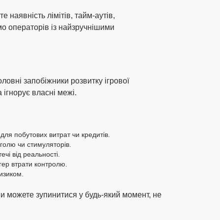
 наявність лімітів, тайм-аутів,
о операторів із найзручнішими
оловні запобіжники розвитку ігрової
ігнорує власні межі.
для побутових витрат чи кредитів.
оголю чи стимуляторів.
ечі від реальності.
ер втрати контролю.
изиком.
и можете зупинитися у будь-який момент, не