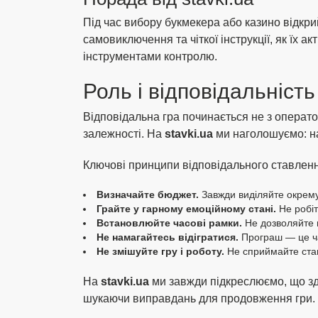
Під час вибору букмекера або казино відкрий
самовиключення та чіткої інструкції, як їх 
інструментами контролю.
Роль і відповідальність
Відповідальна гра починається не з операто
залежності. На
stavki.ua
ми наголошуємо: на
Ключові принципи відповідального ставленн
Визначайте бюджет.
Завжди виділяйте окрему 
Грайте у гарному емоційному стані.
Не робіт
Встановлюйте часові рамки.
Не дозволяйте гр
Не намагайтесь відігратися.
Програш — це ча
Не змішуйте гру і роботу.
Не сприймайте став
На
stavki.ua
ми завжди підкреслюємо, що здо
шукаючи виправдань для продовження гри.