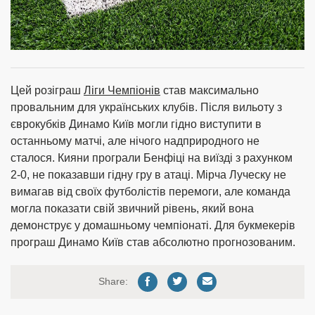
Цей розіграш
Ліги Чемпіонів
став максимально
провальним для українських клубів. Після вильоту з
єврокубків Динамо Київ могли гідно виступити в
останньому матчі, але нічого надприродного не
сталося. Кияни програли Бенфіці на виїзді з рахунком
2-0, не показавши гідну гру в атаці. Мірча Луческу не
вимагав від своїх футболістів перемоги, але команда
могла показати свій звичний рівень, який вона
демонструє у домашньому чемпіонаті. Для букмекерів
програш Динамо Київ став абсолютно прогнозованим.
Share: