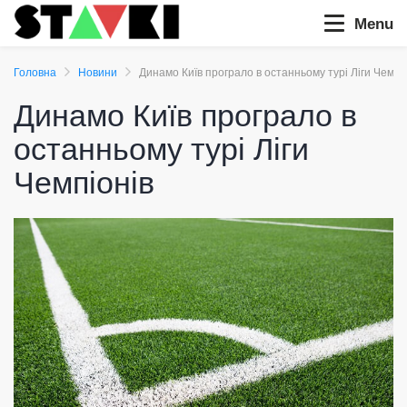
Menu
Головна
Новини
Динамо Київ програло в останньому турі Ліги Чемпі
Динамо Київ програло в
останньому турі Ліги
Чемпіонів