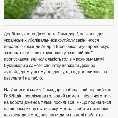
Дербі за участю Дженоа та Сампдорії, на жаль, для
українських уболівальників футболу закінчилося
поразкою команди Андрія Шевченка. Клуб продовжує
зазнавати суттєвих труднощів у захисній лінії,
пропускаючи велику кількість голів у кожному матчі.
Букмекери з самого спочатку вважали Дженоа
аутсайдером у цьому поєдинку, що підтвердилось на
результаті на табло.
На 7 хвилині матчу Сампдорія забила свій перший гол.
Габбіадіні реалізував гольовий момент, після чого тиск
на ворота Дженоа тільки посилився. Якщо подивитися
на післяматчеву статистику, можна зробити висновки,
що господарі стадіону виглядали на полі набагато