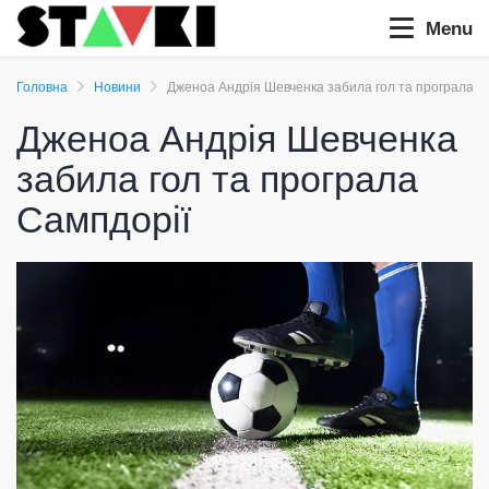
Menu
Головна
Новини
Дженоа Андрія Шевченка забила гол та програла С
Дженоа Андрія Шевченка
забила гол та програла
Сампдорії