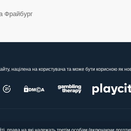
ла Фрайбург
айту, націлена на користувача та може бути корисною як нова
ті, права на які належать третім особам (включаючи логотип