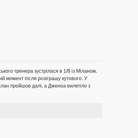
кого тренера зустрілася в 1/8 із Міланом.
й момент після розіграшу кутового. У
ілан пройшов далі, а Дженоа вилетіло з