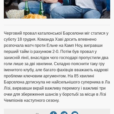
Черговий провал каталонської Барселони міг статися у
суботу 18 грудня. Команда Хаві досить впевнено
розпочала матч проти Ельче на Камп Ноу, вигравши
перший тайм із рахунком 2-0. Потім був провал у
захисній лінії, внаслідок чого господарі пропустили два
голи лише за дві хвилини. Складно пояснити таку гру
іменитого клубу, але багато фахівців вважають кадрові
проблеми ключовим аргументом. На 85 хвилині
Барселона дотиснула не найсильнішого суперника в Ла
Лізі, вирвавши вкрай важливу перемогу і важливі три
очки для збереження шансів у боротьбі за місце в Лізі
Чемпіонів наступного сезону.