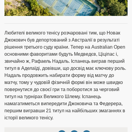
Любителі великого тенісу розчаровані тим, що Новак
Джокович був депортований з Австралії в результаті
рішення третього суду країни. Тепер на Australian Open
основними фаворитами будуть Медведєв, Ціціпас і,
звичайно ж, Рафаель Надаль. Іспанець виграв перший
титул в Аделаїді, довівши, що досвід має ключову роль.
Надаль продовжить набирати форму від матчу до
матчу, тому у чудовій фізичній формі він може швидко
повернутися до своєї гри та поборотися за черговий
титул на турнірах Великого Шлему. Іспанець
намагатиметься випередити Джоковича та Федерера,
першим вигравши 21 титул на найбільших змаганнях в
історії великого тенісу.