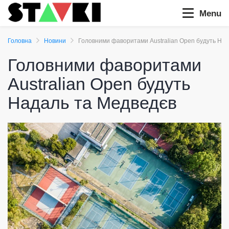
Menu
Головна
Новини
Головними фаворитами Australian Open будуть На
Головними фаворитами
Australian Open будуть
Надаль та Медведєв