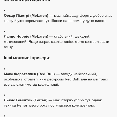
Оскар Піастрі (McLaren)
— має найкращу форму, добре знає
трасу й уже перемагав тут. Шанси на перемогу дуже високі.
Ландо Норріс (McLaren)
— стабільний, швидкий,
мотивований. Якщо виграє кваліфікацію, може контролювати
гонку.
Інші можливі призери:
Макс Ферстаппен (Red Bull)
— завжди небезпечний,
особливо зі стратегічним ресурсом Red Bull, але на цій трасі
все залежатиме від кваліфікації.
Льюїс Гемілтон (Ferrari)
— має історію успіху тут, однак
техніка Ferrari цього року поступається конкурентам.