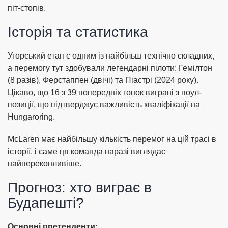
піт-стопів.
Історія та статистика
Угорський етап є одним із найбільш технічно складних,
а перемогу тут здобували легендарні пілоти: Гемілтон
(8 разів), Ферстаппен (двічі) та Піастрі (2024 року).
Цікаво, що 16 з 39 попередніх гонок виграні з поул-
позиції, що підтверджує важливість кваліфікації на
Hungaroring.
McLaren має найбільшу кількість перемог на цій трасі в
історії, і саме ця команда наразі виглядає
найпереконливіше.
Прогноз: хто виграє в
Будапешті?
Основні претенденти: