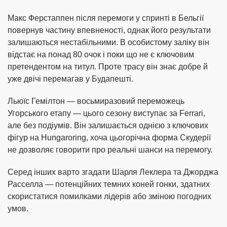
Макс Ферстаппен після перемоги у спринті в Бельгії
повернув частину впевненості, однак його результати
залишаються нестабільними. В особистому заліку він
відстає на понад 80 очок і поки що не є ключовим
претендентом на титул. Проте трасу він знає добре й
уже двічі перемагав у Будапешті.
Льюїс Гемілтон — восьмиразовий переможець
Угорського етапу — цього сезону виступає за Ferrari,
але без подіумів. Він залишається однією з ключових
фігур на Hungaroring, хоча цьогорічна форма Скудерії
не дозволяє говорити про реальні шанси на перемогу.
Серед інших варто згадати Шарля Леклера та Джорджа
Расселла — потенційних темних коней гонки, здатних
скористатися помилками лідерів або зміною погодних
умов.