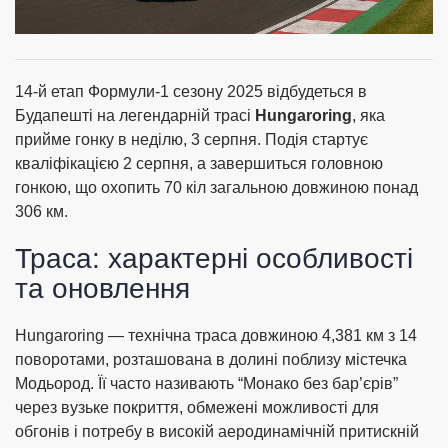
14-й етап Формули-1 сезону 2025 відбудеться в
Будапешті на легендарній трасі
Hungaroring
, яка
прийме гонку в неділю, 3 серпня. Подія стартує
кваліфікацією 2 серпня, а завершиться головною
гонкою, що охопить 70 кіл загальною довжиною понад
306 км.
Траса: характерні особливості
та оновлення
Hungaroring — технічна траса довжиною 4,381 км з 14
поворотами, розташована в долині поблизу містечка
Модьород. Її часто називають “Монако без бар’єрів”
через вузьке покриття, обмежені можливості для
обгонів і потребу в високій аеродинамічній притискній