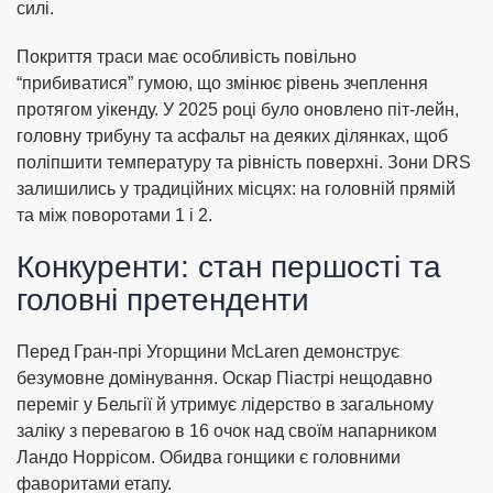
силі.
Покриття траси має особливість повільно
“прибиватися” гумою, що змінює рівень зчеплення
протягом уікенду. У 2025 році було оновлено піт-лейн,
головну трибуну та асфальт на деяких ділянках, щоб
поліпшити температуру та рівність поверхні. Зони DRS
залишились у традиційних місцях: на головній прямій
та між поворотами 1 і 2.
Конкуренти: стан першості та
головні претенденти
Перед Гран-прі Угорщини McLaren демонструє
безумовне домінування. Оскар Піастрі нещодавно
переміг у Бельгії й утримує лідерство в загальному
заліку з перевагою в 16 очок над своїм напарником
Ландо Норрісом. Обидва гонщики є головними
фаворитами етапу.