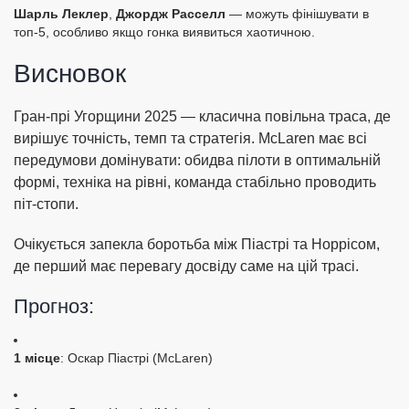
Шарль Леклер
,
Джордж Расселл
— можуть фінішувати в
топ-5, особливо якщо гонка виявиться хаотичною.
Висновок
Гран-прі Угорщини 2025 — класична повільна траса, де
вирішує точність, темп та стратегія. McLaren має всі
передумови домінувати: обидва пілоти в оптимальній
формі, техніка на рівні, команда стабільно проводить
піт-стопи.
Очікується запекла боротьба між Піастрі та Норрісом,
де перший має перевагу досвіду саме на цій трасі.
Прогноз:
1 місце
: Оскар Піастрі (McLaren)