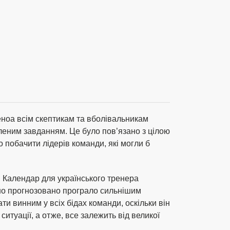
еноа всім скептикам та вболівальникам
леним завданням. Це було пов’язано з цілою
 побачити лідерів команди, які могли б
 Календар для українського тренера
тно прогнозовано програло сильнішим
и винним у всіх бідах команди, оскільки він
итуації, а отже, все залежить від великої