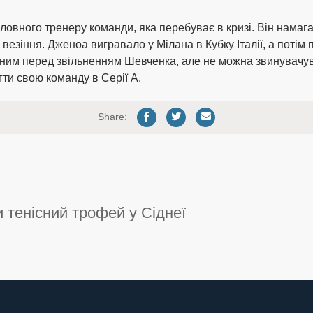
ловного тренеру команди, яка перебуває в кризі. Він намаг
езіння. Дженоа вигравало у Мілана в Кубку Італії, а потім 
льним перед звільненням Шевченка, але не можна звинувачув
ти свою команду в Серії А.
Share:
 тенісний трофей у Сіднеї