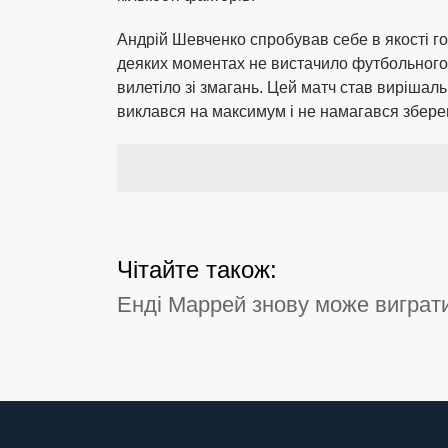
Андрій Шевченко спробував себе в якості го
деяких моментах не вистачило футбольного в
вилетіло зі змагань. Цей матч став виріша
виклався на максимум і не намагався зберег
Чітайте також:
Енді Маррей знову може виграти