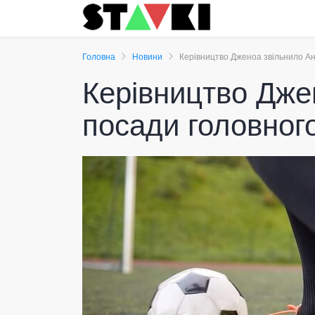
Головна
Новини
Керівництво Дженоа звільнило Ан
Керівництво Дже
посади головног