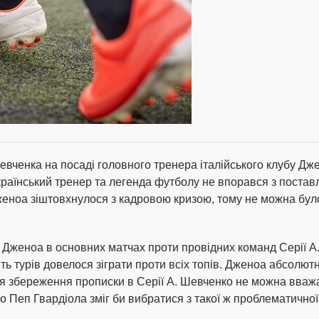
евченка на посаді головного тренера італійського клубу Дж
раїнський тренер та легенда футболу не впорався з постав
еноа зіштовхнулося з кадровою кризою, тому не можна було
Дженоа в основних матчах проти провідних команд Серії А.
ть турів довелося зіграти проти всіх топів. Дженоа абсолю
 збереження прописки в Серії А. Шевченко не можна вважат
 Пеп Гвардіола зміг би вибратися з такої ж проблематичної с