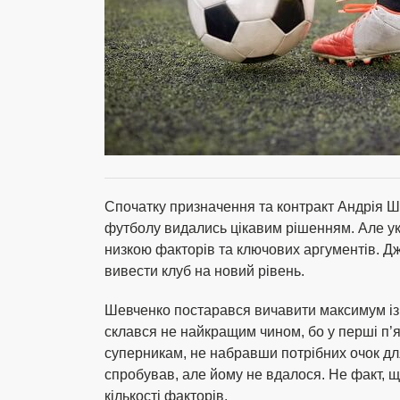
Спочатку призначення та контракт Андрія Ш
футболу видались цікавим рішенням. Але ук
низкою факторів та ключових аргументів. Дж
вивести клуб на новий рівень.
Шевченко постарався вичавити максимум із 
склався не найкращим чином, бо у перші п’я
суперникам, не набравши потрібних очок для
спробував, але йому не вдалося. Не факт, що
кількості факторів.