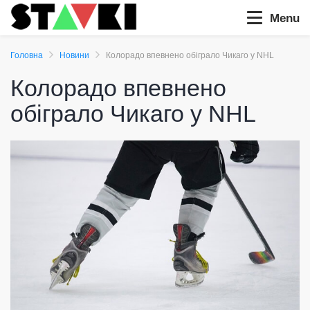
Menu
Головна
Новини
Колорадо впевнено обіграло Чикаго у NHL
Колорадо впевнено
обіграло Чикаго у NHL