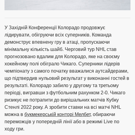
У Західній Конференції Колорадо продовжує
лідирувати, обігруючи всіх суперників. Команда
демонструє впевнену гру в атаці, пропускаючи
мінімальну кількість шайб. Черговий тур NHL став
прогнозовано вдалим для Колорадо, яке на своєму
хокейному полі обіграло Чикаго. Суперники лідерів
чемпіонату з самого початку вважалися аутсайдерами,
що підтвердив нульовий результат у виконанні гостей в
результаті. Колорадо забило у другому та третьому
періоді, вигравши з футбольним рахунком 2-0. Чикаго
ризикує не потрапити до вирішальних матчів Кубку
Стенлі 2022 року. А зробити ставки на всі матчі NHL
можна в
букмекерській конторі Мелбет
, обираючи
переможців у попередній лінії або в режимі Live по
ходу гри.