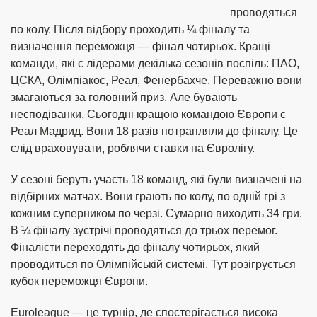
проводяться
по колу. Після відбору проходить ¼ фіналу та
визначення переможця — фінал чотирьох. Кращі
команди, які є лідерами декілька сезонів поспіль: ПАО,
ЦСКА, Олімпіакос, Реал, Фенербахче. Переважно вони
змагаються за головний приз. Але бувають
несподіванки. Сьогодні кращою командою Європи є
Реал Мадрид. Вони 18 разів потрапляли до фіналу. Це
слід враховувати, роблячи ставки на Євролігу.
У сезоні беруть участь 18 команд, які були визначені на
відбірних матчах. Вони грають по колу, по одній грі з
кожним суперником по черзі. Сумарно виходить 34 гри.
В ¼ фіналу зустрічі проводяться до трьох перемог.
Фіналісти переходять до фіналу чотирьох, який
проводиться по Олімпійській системі. Тут розігрується
кубок переможця Європи.
Euroleague — це турнір, де спостерігається висока