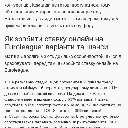
конкуренція. Команди не готові поступатися, тому
вболівальникам гарантоване видовищне шоу.
Найслабший аутсайдер може стати лідером, тому деякі
букмекери використовують плюсову фору.
Як зробити ставку онлайн на
Euroleague: варіанти та шанси
Матчі з Євроліги мають декілька особливостей, які слід
враховувати, перед тим, як зробити ставку онлайн на
Euroleague.
На регулярну стадію. Щоб потрапити в ¼ фіналу требу
отримати мінімум 16 перемог у регулярному чемпіонаті. Це
дозволяє робити цікаві висновки. На домашніх матчах
фаворити мають від’ємну фору у 63% випадків. Низька
результативність спостерігається у команд, які знаходяться на
грані потрапляння в ТОП-8. Тотал — 30% випадків!
Ставки на баскетбол на фаворитів. В регулярних зустрічах
спостерігається перевага домашніх збірних-фаворитів. За 15
ігор в середньому 2 поразки. Дома у команд-фаворитів