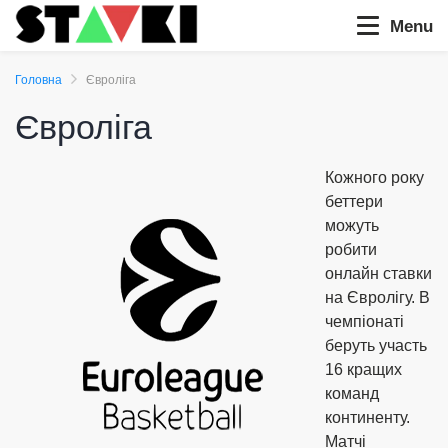
Menu
Головна
Євроліга
Євроліга
Кожного року
беттери
можуть
робити
онлайн ставки
на Євролігу. В
чемпіонаті
беруть участь
16 кращих
команд
континенту.
Матчі