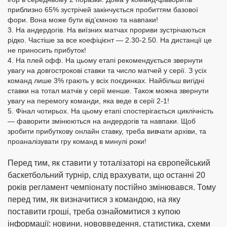
приблизно 65% зустрічей закінчується пробиттям базової
фори. Вона може бути від’ємною та навпаки!
На андердогів. На виїзних матчах прориви зустрічаються
рідко. Частіше за все коефіцієнт — 2.30-2.50. На дистанції це
не приносить прибуток!
На плей офф. На цьому етапі рекомендується звернути
увагу на довгострокові ставки та число матчей у серії. З усіх
команд лише 3% грають у всіх поєдинках. Найбільш вигідні
ставки на тотал матчів у серії менше. Також можна звернути
увагу на перемогу команди, яка веде в серії 2-1!
Фінал чотирьох. На цьому етапі спостерігається циклічність
— фаворити змінюються на андердогів та навпаки. Щоб
зробити прибуткову онлайн ставку, треба вивчати архіви, та
проаналізувати гру команд в минулі роки!
Перед тим, як ставити у тоталізаторі на європейський
баскетбольний турнір, слід врахувати, що останні 20
років регламент чемпіонату постійно змінювався. Тому
перед тим, як визначитися з командою, на яку
поставити гроші, треба ознайомитися з купою
інформації: новини, нововведення, статистика, схеми