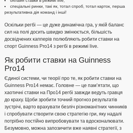
онлайн ставки в режимі live;
спеціальні ринки, такі як, тотал спроб, тотал карток, перша
результативна дія команд і інші!
Оскільки регбі — це дуже динамічна гра, у якій баланс
сил на полі досить швидко змінюється, більшість
досвідчених капперів полюбляють робити ставки на
спорт Guinness Pro14 з регбі в режимі live.
Як робити ставки на Guinness
Pro14
Єдиної системи, чи теорії про те, як робити ставки на
Guinness Pro14 немає. Головне — це пам’ятати, що
хаотичні ставки на Про14 регбі завжди ведуть гравця
до краху. Щоби зробити точний прогноз результатів
зустрічі, варто врахувати безліч різноманітних чинників
і спробувати створити свою стратегію гри, яку надалі
потрібно постійно випробовувати та вдосконалювати.
Безумовно, можна запозичити вже наявні стратегії, з