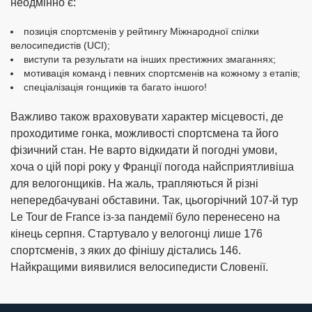
неодмінно є:
позиція спортсменів у рейтингу Міжнародної спілки
велосипедистів (UCI);
виступи та результати на інших престижних змаганнях;
мотивація команд і певних спортсменів на кожному з етапів;
спеціалізація гонщиків та багато іншого!
Важливо також враховувати характер місцевості, де
проходитиме гонка, можливості спортсмена та його
фізичний стан. Не варто відкидати й погодні умови,
хоча о цій порі року у Франції погода найсприятливіша
для велогонщиків. На жаль, трапляються й різні
непередбачувані обставини. Так, цьогорічний 107-й тур
Le Tour de France із-за пандемії було перенесено на
кінець серпня. Стартувало у велогонці лише 176
спортсменів, з яких до фінішу дістались 146.
Найкращими виявилися велосипедисти Словенії.