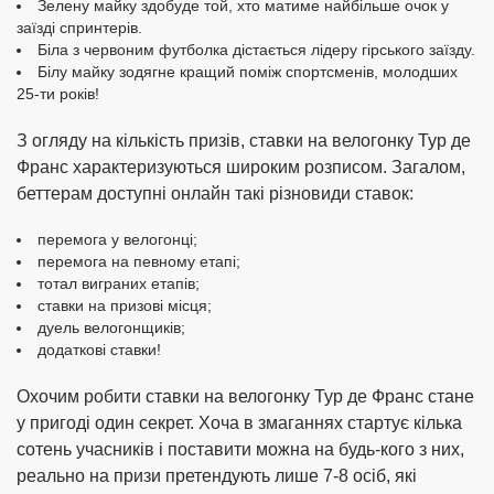
Зелену майку здобуде той, хто матиме найбільше очок у
заїзді спринтерів.
Біла з червоним футболка дістається лідеру гірського заїзду.
Білу майку зодягне кращий поміж спортсменів, молодших
25-ти років!
З огляду на кількість призів, ставки на велогонку Тур де
Франс характеризуються широким розписом. Загалом,
беттерам доступні онлайн такі різновиди ставок:
перемога у велогонці;
перемога на певному етапі;
тотал виграних етапів;
ставки на призові місця;
дуель велогонщиків;
додаткові ставки!
Охочим робити ставки на велогонку Тур де Франс стане
у пригоді один секрет. Хоча в змаганнях стартує кілька
сотень учасників і поставити можна на будь-кого з них,
реально на призи претендують лише 7-8 осіб, які