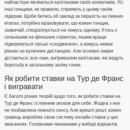
найчастіше являються капітанами своїх колективів. Усі
інші гонщики, як правило, сприяють у цьому своїм
лідерам. Щоби битись об заклад за першість на певних
етапах, потрібно враховувати, що кожен гонщик,
зазвичай, спеціалізується на чомусь одному. Хтось є
сильнішим на фінішних спринтах, іншим краще
підкоряються гірські «сходження», а комусь немає
рівних на вуличних дистанціях. Але основні лаври
дістаються, все-таки, витривалим капітанам, які ведуть
боротьбу в загальному заліку гонки.
Як робити ставки на Тур де Франс
і вигравати
Є багато різних теорій щодо того, як робити ставки на
Тур де Франс із певним зиском для себе. Жодна з них
не позбавлена певного сенсу. Але врешті решт, кожен
гравець виробляє свою систему онлайн ставок у цих
змаганнях. Головними чинниками у виборі варіантів