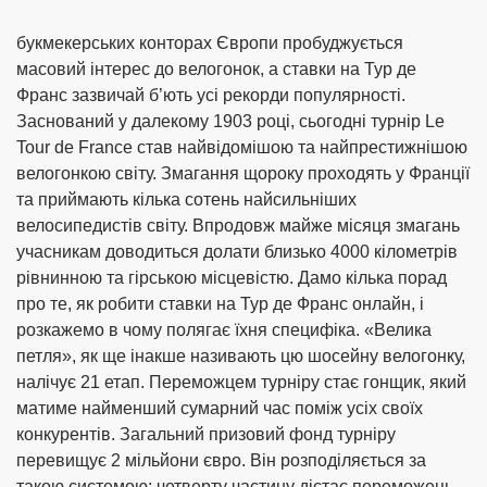
букмекерських конторах Європи пробуджується
масовий інтерес до велогонок, а ставки на Тур де
Франс зазвичай б’ють усі рекорди популярності.
Заснований у далекому 1903 році, сьогодні турнір Le
Tour de France став найвідомішою та найпрестижнішою
велогонкою світу. Змагання щороку проходять у Франції
та приймають кілька сотень найсильніших
велосипедистів світу. Впродовж майже місяця змагань
учасникам доводиться долати близько 4000 кілометрів
рівнинною та гірською місцевістю. Дамо кілька порад
про те, як робити ставки на Тур де Франс онлайн, і
розкажемо в чому полягає їхня специфіка. «Велика
петля», як ще інакше називають цю шосейну велогонку,
налічує 21 етап. Переможцем турніру стає гонщик, який
матиме найменший сумарний час поміж усіх своїх
конкурентів. Загальний призовий фонд турніру
перевищує 2 мільйони євро. Він розподіляється за
такою системою: четверту частину дістає переможець,