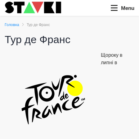
Menu
Головна
Тур де Франс
Тур де Франс
Щороку в
липні в