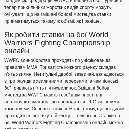
пандемією, федерація WWFC відновила свої турніри й
тепер прихильники жорстких видів спорту можуть
очікувати, що на змішані бойові мистецтва ставки
прийматимуться такому ж об’ємі, як і раніше.
Як робити ставки на бої World
Warriors Fighting Championship
онлайн
WWFC єдиноборства проходять по уніфікованим
правилам ММА. Тривалість кожного раунду складає
п’ять хвилин. Нетитульні двобої, зазвичай, вкладаються
в три раунди з хвилинними перервами, а чемпіонські
бої тривають п’ять п’ятихвилинок. Змішані бойові
мистецтва WWFC мають і свої відмінності від
аналогічних змагань, що проводяться UFC чи іншими
компаніями. Основна з них полягає в тому, що поєдинки
проходять в шестикутній клітці — гексагоні. Ставки на
бої World Warriors Fighting Championship онлайн можна