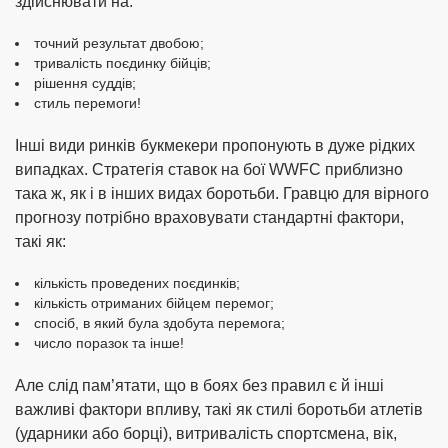
здійснювати на:
точний результат двобою;
тривалість поєдинку бійців;
рішення суддів;
стиль перемоги!
Інші види ринків букмекери пропонують в дуже рідких
випадках. Стратегія ставок на бої WWFC приблизно
така ж, як і в інших видах боротьби. Гравцю для вірного
прогнозу потрібно враховувати стандартні фактори,
такі як:
кількість проведених поєдинків;
кількість отриманих бійцем перемог;
спосіб, в який була здобута перемога;
число поразок та інше!
Але слід пам’ятати, що в боях без правил є й інші
важливі фактори впливу, такі як стилі боротьби атлетів
(ударники або борці), витривалість спортсмена, вік,