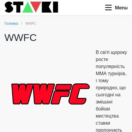
Menu
Головна
WWFC
WWFC
В світі щороку
росте
популярність
ММА турнірів,
і тому
природно, що
сьогодні на
змішані
бойові
мистецтва
ставки
пропонують