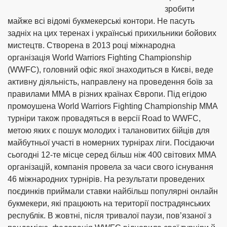
зробити
майже всі відомі букмекерські контори. Не пасуть
задніх на цих теренах і українські прихильники бойових
мистецтв. Створена в 2013 році міжнародна
організація World Warriors Fighting Championship
(WWFC), головний офіс якої знаходиться в Києві, веде
активну діяльність, направлену на проведення боїв за
правилами ММА в різних країнах Європи. Під егідою
промоушена World Warriors Fighting Championship ММА
турніри також провадяться в версії Road to WWFC,
метою яких є пошук молодих і талановитих бійців для
майбутньої участі в номерних турнірах ліги. Посідаючи
сьогодні 12-те місце серед більш ніж 400 світових ММА
організацій, компанія провела за часи свого існування
46 міжнародних турнірів. На результати проведених
поєдинків приймали ставки найбільш популярні онлайн
букмекери, які працюють на території пострадянських
республік. В жовтні, після тривалої паузи, пов’язаної з