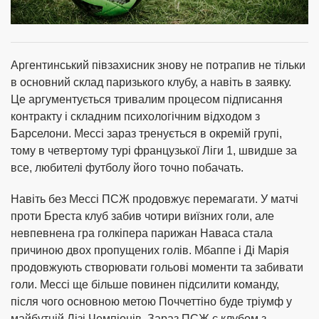
Аргентинський півзахисник знову не потрапив не тільки
в основний склад паризького клубу, а навіть в заявку.
Це аргументується тривалим процесом підписання
контракту і складним психологічним відходом з
Барселони. Мессі зараз тренується в окремій групі,
тому в четвертому турі французької Ліги 1, швидше за
все, любителі футболу його точно побачать.
Навіть без Мессі ПСЖ продовжує перемагати. У матчі
проти Бреста клуб забив чотири виїзних голи, але
невпевнена гра голкіпера парижан Наваса стала
причиною двох пропущених голів. Мбаппе і Ді Марія
продовжують створювати гольові моменти та забивати
голи. Мессі ще більше повинен підсилити команду,
після чого основною метою Поччеттіно буде тріумф у
майбутній Лізі Чемпіонів. Зараз ПСЖ є клубом з