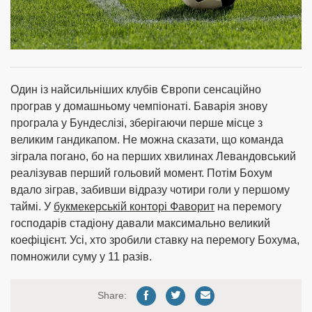
Один із найсильніших клубів Європи сенсаційно
програв у домашньому чемпіонаті. Баварія знову
програла у Бундеслізі, зберігаючи перше місце з
великим гандикапом. Не можна сказати, що команда
зіграла погано, бо на перших хвилинах Левандовський
реалізував перший гольовий момент. Потім Бохум
вдало зіграв, забивши відразу чотири голи у першому
таймі. У
букмекерській конторі Фаворит
на перемогу
господарів стадіону давали максимально великий
коефіцієнт. Усі, хто зробили ставку на перемогу Бохума,
помножили суму у 11 разів.
Share: