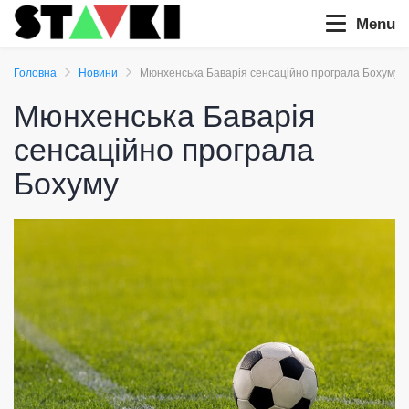
Menu
Головна
Новини
Мюнхенська Баварія сенсаційно програла Бохуму
Мюнхенська Баварія
сенсаційно програла
Бохуму