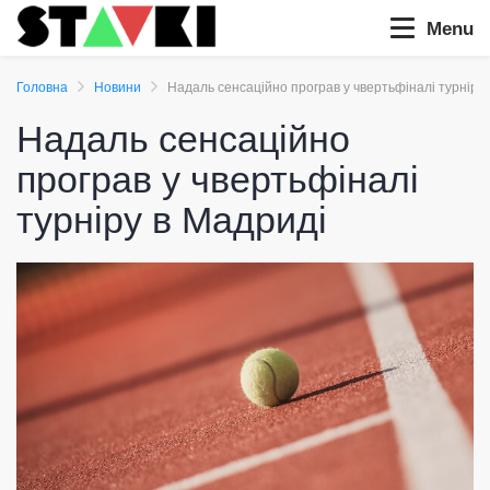
Menu
Головна
Новини
Надаль сенсаційно програв у чвертьфіналі турніру
Надаль сенсаційно
програв у чвертьфіналі
турніру в Мадриді