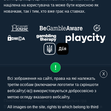
націлена на користувача та може бути корисною як
новачкам, так і тим, хто вже грає на ставках.
X
Всі зображення на сайті, права на які належать
третім особам (включаючи логотипи та скріншоти
© 2025 stavki.ua
вебсайту(-ів)) використовуються добросовісно з
метою огляду вказаного вебсайту.
Політика конфіденційності
Відповідальна гра
Вікові обмеження та ліцензії
FAQ
Умови використання
All images on the site, rights to which belong to third