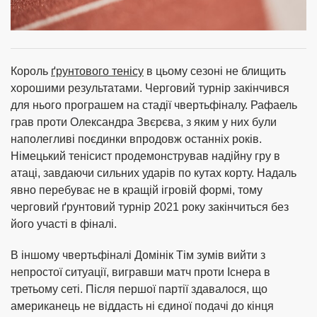
Король
ґрунтового тенісу
в цьому сезоні не блищить
хорошими результатами. Черговий турнір закінчився
для нього програшем на стадії чвертьфіналу. Рафаель
грав проти Олександра Звєрєва, з яким у них були
наполегливі поєдинки впродовж останніх років.
Німецький тенісист продемонстрував надійну гру в
атаці, завдаючи сильних ударів по кутах корту. Надаль
явно перебуває не в кращій ігровій формі, тому
черговий ґрунтовий турнір 2021 року закінчиться без
його участі в фіналі.
В іншому чвертьфіналі Домінік Тім зумів вийти з
непростої ситуації, вигравши матч проти Існера в
третьому сеті. Після першої партії здавалося, що
американець не віддасть ні єдиної подачі до кінця