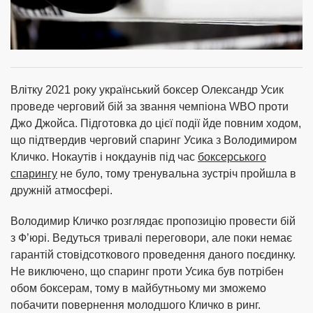
Влітку 2021 року український боксер Олександр Усик
проведе черговий бій за звання чемпіона WBO проти
Джо Джойса. Підготовка до цієї події йде повним ходом,
що підтвердив черговий спаринг Усика з Володимиром
Кличко. Нокаутів і нокдаунів під час
боксерського
спарингу
не було, тому тренувальна зустріч пройшла в
дружній атмосфері.
Володимир Кличко розглядає пропозицію провести бій
з Ф’юрі. Ведуться тривалі переговори, але поки немає
гарантій стовідсоткового проведення даного поєдинку.
Не виключено, що спаринг проти Усика був потрібен
обом боксерам, тому в майбутньому ми зможемо
побачити повернення молодшого Кличко в ринг.