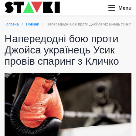
Menu
Головна
Новини
Напередодні бою проти Джойса українець Усик пров
Напередодні бою проти
Джойса українець Усик
провів спаринг з Кличко