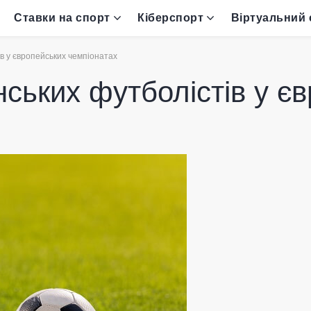
Ставки на спорт
Кіберспорт
Віртуальний 
ів у європейських чемпіонатах
нських футболістів у є