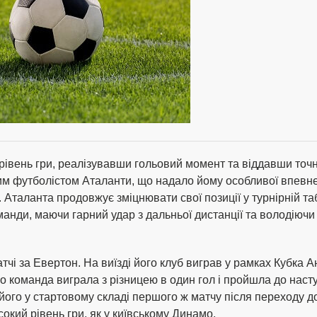
рівень гри, реалізувавши гольовий момент та віддавши точн
м футболістом Аталанти, що надало йому особливої впевнено
 Аталанта продовжує зміцнювати свої позиції у турнірній та
манди, маючи гарний удар з дальньої дистанції та володіюч
чі за Евертон. На виїзді його клуб виграв у рамках Кубка Ан
його команда виграла з різницею в один гол і пройшла до нас
ого у стартовому складі першого ж матчу після переходу до
сокий рівень гри, як у київському Динамо.