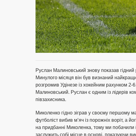
Руслан Малиновський знову показав гідний 
Минулого місяця він був визнаний найкращи
розгромив Удінезе із хокейним рахунком 2-6.
Малиновський. Руслан є одним із лідерів ко
півзахисника.
Миколенко гідно зіграв у своєму першому мат
футболіст вибив м’яч із порожніх воріт, а 
на придбанні Миколенка, тому ми побачили й
заслужить собі місце в основі, показуючи ви