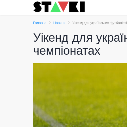
Головна
Новини
Уікенд для українських футболіст
Уікенд для украї
чемпіонатах