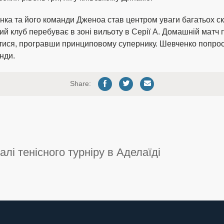
ка та його команди Дженоа став центром уваги багатьох ск
ий клуб перебуває в зоні вильоту в Серії А. Домашній матч
тися, програвши принциповому супернику. Шевченко попроси
нди.
Share:
алі тенісного турніру в Аделаїді