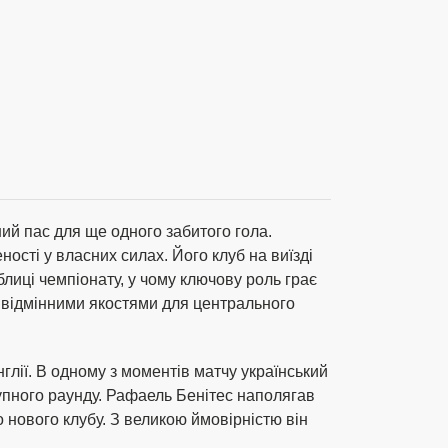
ий пас для ще одного забитого гола.
сті у власних силах. Його клуб на виїзді
блиці чемпіонату, у чому ключову роль грає
и відмінними якостями для центрального
глії. В одному з моментів матчу український
тупного раунду. Рафаель Бенітес наполягав
 нового клубу. З великою ймовірністю він