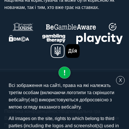
націлена на користувача та може бути корисною як
новачкам, так і тим, хто вже грає на ставках.
X
Всі зображення на сайті, права на які належать
третім особам (включаючи логотипи та скріншоти
© 2025 stavki.ua
вебсайту(-ів)) використовуються добросовісно з
метою огляду вказаного вебсайту.
Політика конфіденційності
Відповідальна гра
Вікові обмеження та ліцензії
FAQ
Умови використання
All images on the site, rights to which belong to third
Про автора
parties (including the logos and screenshot(s)) used in