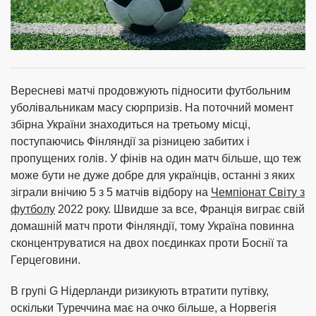
Вересневі матчі продовжують підносити футбольним
уболівальникам масу сюрпризів. На поточний момент
збірна України знаходиться на третьому місці,
поступаючись Фінляндії за різницею забитих і
пропущених голів. У фінів на один матч більше, що теж
може бути не дуже добре для українців, останні з яких
зіграли внічию 5 з 5 матчів відбору на
Чемпіонат Світу з
футболу
2022 року. Швидше за все, Франція виграє свій
домашній матч проти Фінляндії, тому Україна повинна
сконцентруватися на двох поєдинках проти Боснії та
Герцеговини.
В групі G Нідерланди ризикують втратити путівку,
оскільки Туреччина має на очко більше, а Норвегія