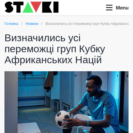
Menu
Головна
Новини
Визначились усі переможці груп Кубку Африканськи
Визначились усі
переможці груп Кубку
Африканських Націй