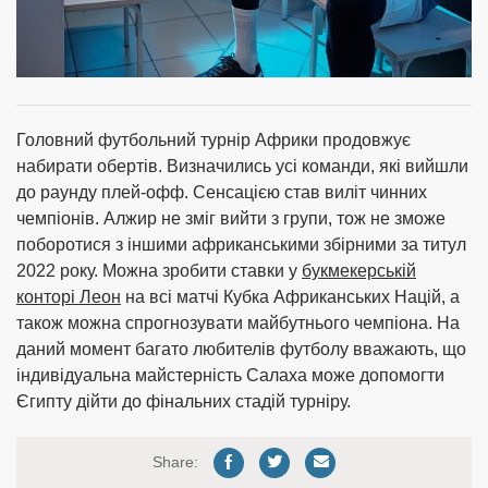
Головний футбольний турнір Африки продовжує
набирати обертів. Визначились усі команди, які вийшли
до раунду плей-офф. Сенсацією став виліт чинних
чемпіонів. Алжир не зміг вийти з групи, тож не зможе
поборотися з іншими африканськими збірними за титул
2022 року. Можна зробити ставки у
букмекерській
конторі Леон
на всі матчі Кубка Африканських Націй, а
також можна спрогнозувати майбутнього чемпіона. На
даний момент багато любителів футболу вважають, що
індивідуальна майстерність Салаха може допомогти
Єгипту дійти до фінальних стадій турніру.
Share: