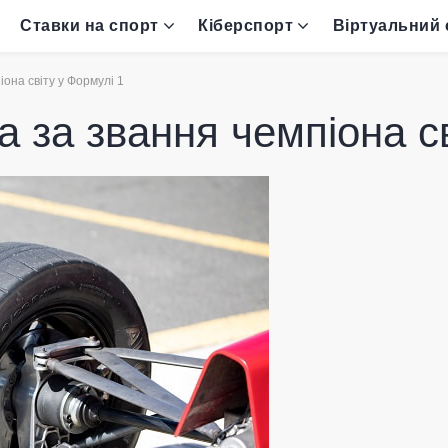
Ставки на спорт
Кіберспорт
Віртуальний 
она світу у Формулі 1
 за звання чемпіона св