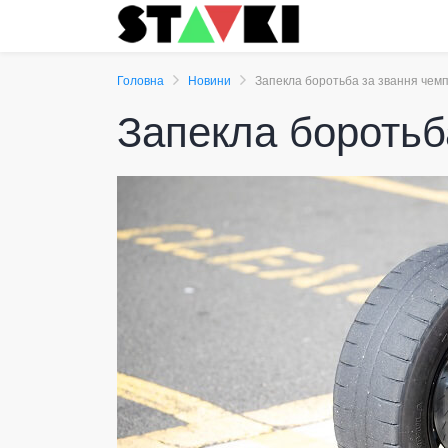
Головна
Новини
Запекла боротьба за звання чемпі
Запекла боротьба