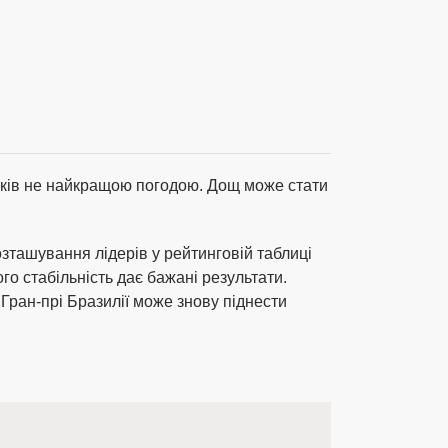
иків не найкращою погодою. Дощ може стати
озташування лідерів у рейтинговій таблиці
о стабільність дає бажані результати.
 Гран-прі Бразилії може знову піднести