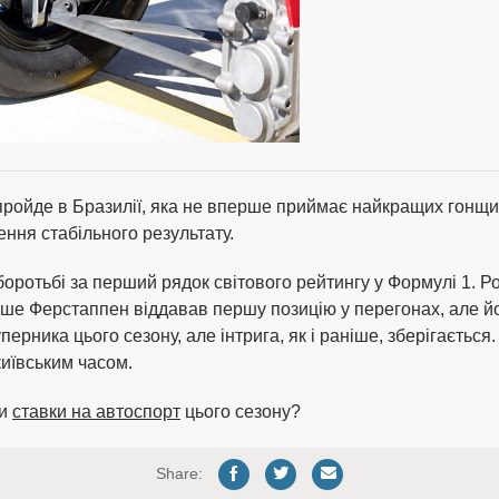
пройде в Бразилії, яка не вперше приймає найкращих гонщ
ння стабільного результату.
оротьбі за перший рядок світового рейтингу у Формулі 1. Р
ше Ферстаппен віддавав першу позицію у перегонах, але йог
ерника цього сезону, але інтрига, як і раніше, зберігається.
київським часом.
ти
ставки на автоспорт
цього сезону?
Share: