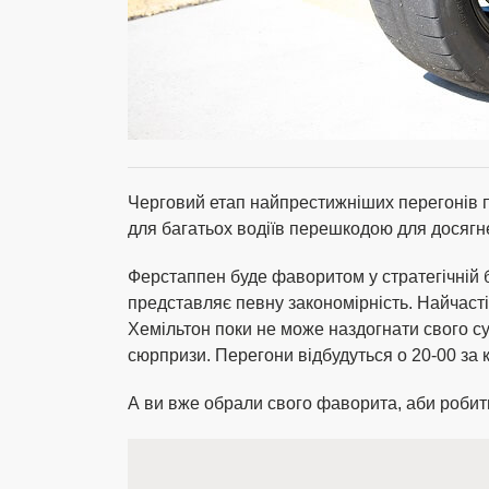
Черговий етап найпрестижніших перегонів 
для багатьох водіїв перешкодою для досягне
Ферстаппен буде фаворитом у стратегічній б
представляє певну закономірність. Найчасті
Хемільтон поки не може наздогнати свого суп
сюрпризи. Перегони відбудуться о 20-00 за 
А ви вже обрали свого фаворита, аби роби