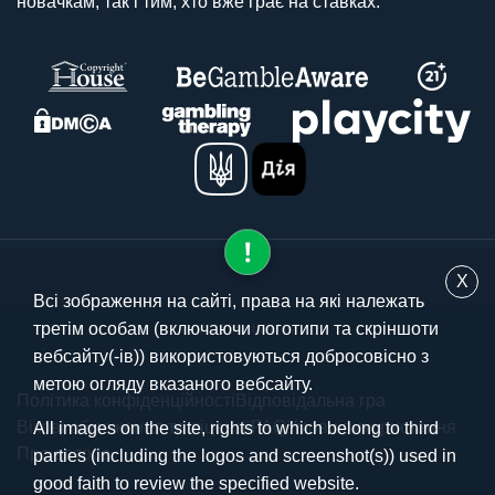
новачкам, так і тим, хто вже грає на ставках.
X
Всі зображення на сайті, права на які належать
третім особам (включаючи логотипи та скріншоти
© 2025 stavki.ua
вебсайту(-ів)) використовуються добросовісно з
метою огляду вказаного вебсайту.
Політика конфіденційності
Відповідальна гра
Вікові обмеження та ліцензії
FAQ
Умови використання
All images on the site, rights to which belong to third
Про автора
parties (including the logos and screenshot(s)) used in
good faith to review the specified website.