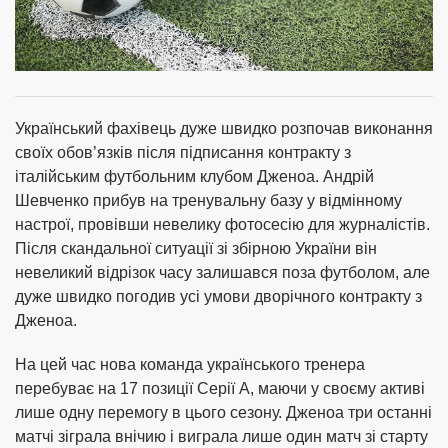
Український фахівець дуже швидко розпочав виконання
своїх обов’язків після підписання контракту з
італійським футбольним клубом Дженоа. Андрій
Шевченко прибув на тренувальну базу у відмінному
настрої, провівши невелику фотосесію для журналістів.
Після скандальної ситуації зі збірною України він
невеликий відрізок часу залишався поза футболом, але
дуже швидко погодив усі умови дворічного контракту з
Дженоа.
На цей час нова команда українського тренера
перебуває на 17 позиції Серії А, маючи у своєму активі
лише одну перемогу в цього сезону. Дженоа три останні
матчі зіграла внічию і виграла лише один матч зі старту