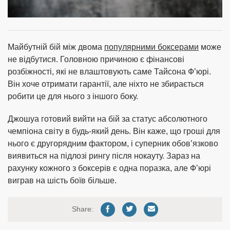
Майбутній бій між двома
популярними боксерами
може
не відбутися. Головною причиною є фінансові
розбіжності, які не влаштовують саме Тайсона Ф’юрі.
Він хоче отримати гарантії, але ніхто не збирається
робити це для нього з іншого боку.
Джошуа готовий вийти на бій за статус абсолютного
чемпіона світу в будь-який день. Він каже, що гроші для
нього є другорядним фактором, і суперник обов’язково
виявиться на підлозі рингу після нокауту. Зараз на
рахунку кожного з боксерів є одна поразка, але Ф’юрі
виграв на шість боїв більше.
Share: