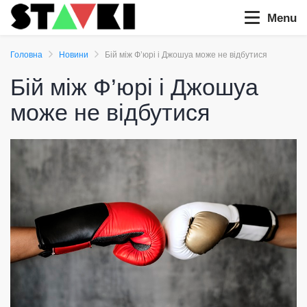
Menu
Головна
Новини
Бій між Ф’юрі і Джошуа може не відбутися
Бій між Ф’юрі і Джошуа
може не відбутися