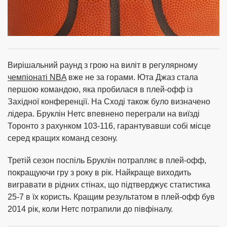
Вирішальний раунд з грою на виліт в регулярному
чемпіонаті NBA
вже не за горами. Юта Джаз стала
першою командою, яка пробилася в плей-офф із
Західної конференції. На Сході також було визначено
лідера. Бруклін Нетс впевнено переграли на виїзді
Торонто з рахунком 103-116, гарантувавши собі місце
серед кращих команд сезону.
Третій сезон поспіль Бруклін потрапляє в плей-офф,
покращуючи гру з року в рік. Найкраще виходить
вигравати в рідних стінах, що підтверджує статистика
25-7 в їх користь. Кращим результатом в плей-офф був
2014 рік, коли Нетс потрапили до півфіналу.