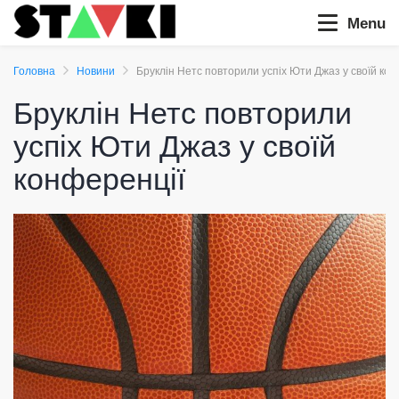
Menu
Головна
Новини
Бруклін Нетс повторили успіх Юти Джаз у своїй кон
Бруклін Нетс повторили
успіх Юти Джаз у своїй
конференції