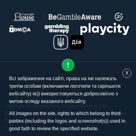
X
Всі зображення на сайті, права на які належать
третім особам (включаючи логотипи та скріншоти
© 2025 stavki.ua
вебсайту(-ів)) використовуються добросовісно з
метою огляду вказаного вебсайту.
Політика конфіденційності
Відповідальна гра
Вікові обмеження та ліцензії
FAQ
Умови використання
All images on the site, rights to which belong to third
Про автора
parties (including the logos and screenshot(s)) used in
good faith to review the specified website.