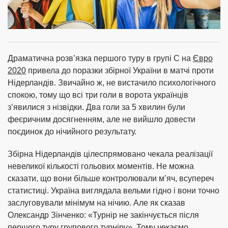
Драматична розв’язка першого туру в групі C на
Євро
2020
привела до поразки збірної України в матчі проти
Нідерландів. Звичайно ж, не вистачило психологічного
спокою, тому що всі три голи в ворота українців
з’явилися з нізвідки. Два голи за 5 хвилин були
феєричним досягненням, але не вийшло довести
поєдинок до нічийного результату.
Збірна Нідерландів цілеспрямовано чекала реалізації
невеликої кількості гольових моментів. Не можна
сказати, що вони більше контролювали м’яч, всупереч
статистиці. Україна виглядала вельми гідно і вони точно
заслуговували мінімум на нічию. Але як сказав
Олександр Зінченко: «Турнір не закінчується після
першого туру групового турніру». Тому чекаємо