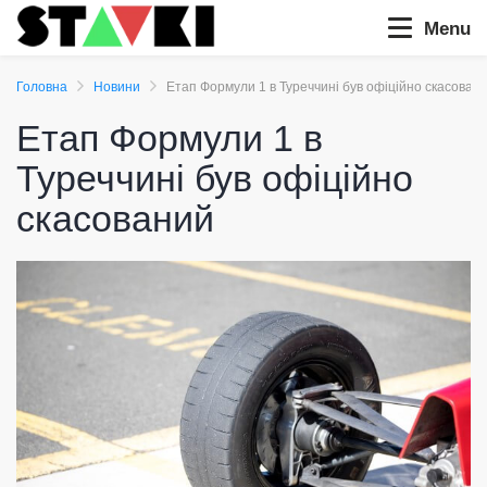
Menu
Головна
Новини
Етап Формули 1 в Туреччині був офіційно скасован
Етап Формули 1 в
Туреччині був офіційно
скасований