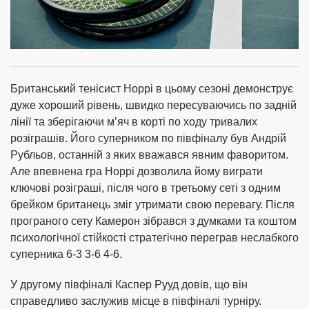
Британський тенісист Норрі в цьому сезоні демонструє
дуже хороший рівень, швидко пересуваючись по задній
лінії та зберігаючи м’яч в корті по ходу тривалих
розіграшів. Його суперником по півфіналу був Андрій
Рубльов, останній з яких вважався явним фаворитом.
Але впевнена гра Норрі дозволила йому виграти
ключові розіграші, після чого в третьому сеті з одним
брейком британець зміг утримати свою перевагу. Після
програного сету Камерон зібрався з думками та коштом
психологічної стійкості стратегічно переграв неслабкого
суперника 6-3 3-6 4-6.
У другому півфіналі Каспер Рууд довів, що він
справедливо заслужив місце в півфіналі турніру.