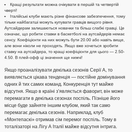
Кращі результати можна очікувати в першій та четвертій
чверті!
Італійські клуби мають різне фінансове забезпечення, тому
тільки найбагатші можуть купувати гравців вищого рівня.
Аутсайдерам залишаються новачки та більш слабкі гравці. Це
означає, що робити ставки в баскетболі на аутсайдерів немає
сенсу. Коефіцієнти на них можуть бути 20.00 або навіть вище,
але вони ніколи не проходять. Якщо вже хочеться зробити
ставку на аутсайдера, то кращі коефіцієнти для цього — 2.50-
4.50. В плей-офф ці значення ще нижчі!
Якщо проаналізувати декілька сезонів Серії А, то
виявляється цікава тенденція — постійне домінування
одних й тих самих команд. Конкуренція тут майже
відсутня. Якщо в країні з’являється фаворит, він може
перемагати в декілька сезонах поспіль. Пізніше його
місце буде зайняте іншим клубом, який так само
перемагає декілька сезонів. Наприклад, клуб
«Монтепаскі» отримав сім перемог поспіль. Тому в
тоталізаторі на Лігу А Італії майже відсутня інтрига.