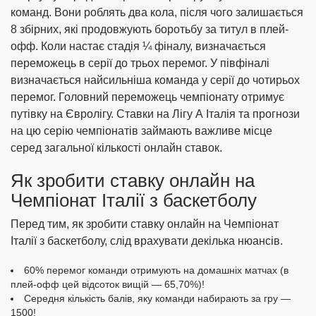
команд. Вони роблять два кола, після чого залишається
8 збірних, які продовжують боротьбу за титул в плей-
офф. Коли настає стадія ¼ фіналу, визначається
переможець в серії до трьох перемог. У півфіналі
визначається найсильніша команда у серії до чотирьох
перемог. Головний переможець чемпіонату отримує
путівку на Євролігу. Ставки на Лігу А Італія та прогнози
на цю серію чемпіонатів займають важливе місце
серед загальної кількості онлайн ставок.
Як зробити ставку онлайн на
Чемпіонат Італії з баскетболу
Перед тим, як зробити ставку онлайн на Чемпіонат
Італії з баскетболу, слід врахувати декілька нюансів.
60% перемог команди отримують на домашніх матчах (в
плей-офф цей відсоток вищій — 65,70%)!
Середня кількість балів, яку команди набирають за гру —
1500!