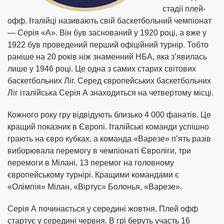
стадії плей-
офф. Італійці називають свій баскетбольний чемпіонат
— Серія «А». Він був заснований у 1920 році, а вже у
1922 був проведений перший офіційний турнір. Тобто
раніше на 20 років ніж знаменний НБА, яка з’явилась
лише у 1946 році. Це одна з самих старих світових
баскетбольних Ліг. Серед європейських баскетбольних
Ліг італійська Серія А знаходиться на четвертому місці.
Кожного року гру відвідують близько 4 000 фанатів. Це
кращий показник в Європі. Італійські команди успішно
грають на євро кубках, а команда «Варезе» п’ять разів
виборювала перемогу в чемпіонаті Євроліги, три
перемоги в Мілані, 13 перемог на головному
європейському турнірі. Кращими командами є
«Олімпія» Мілан, «Віртус» Болонья, «Варезе».
Серія А починається у середині жовтня. Плей офф
стартує у середині червня. В грі беруть участь 16