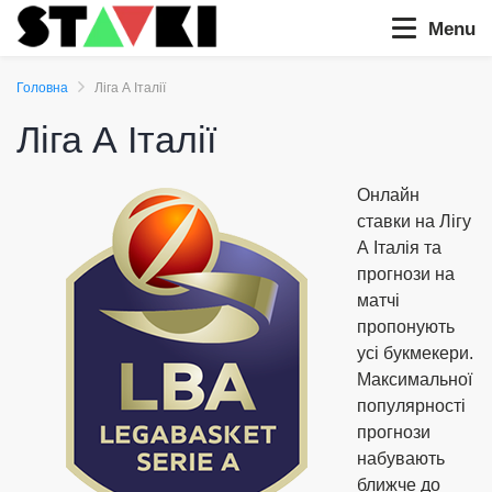
Menu
Головна
Ліга А Італії
Ліга А Італії
Онлайн
ставки на Лігу
А Італія та
прогнози на
матчі
пропонують
усі букмекери.
Максимальної
популярності
прогнози
набувають
ближче до