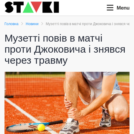
Menu
Головна
Новини
Музетті повів в матчі проти Джоковича і знявся чер
Музетті повів в матчі
проти Джоковича і знявся
через травму