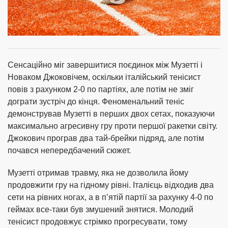
Сенсаційно міг завершитися поєдинок між Музетті і
Новаком Джоковічем, оскільки італійський тенісист
повів з рахунком 2-0 по партіях, але потім не зміг
дограти зустріч до кінця. Феноменальний теніс
демонстрував Музетті в перших двох сетах, показуючи
максимально агресивну гру проти першої ракетки світу.
Джокович програв два тай-брейки підряд, але потім
почався непередбачений сюжет.
Музетті отримав травму, яка не дозволила йому
продовжити гру на гідному рівні. Італієць відходив два
сети на рівних ногах, а в п’ятій партії за рахунку 4-0 по
геймах все-таки був змушений знятися. Молодий
тенісист продовжує стрімко прогресувати, тому