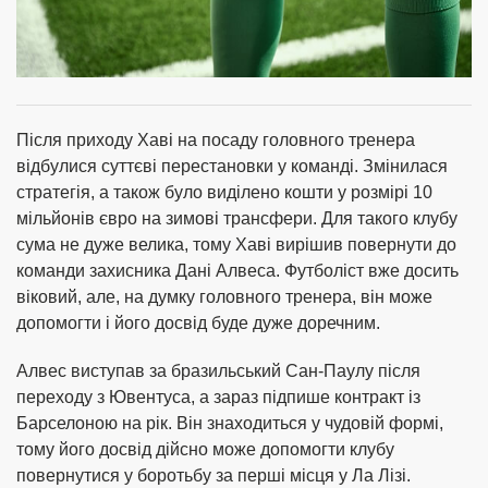
Після приходу Хаві на посаду головного тренера
відбулися суттєві перестановки у команді. Змінилася
стратегія, а також було виділено кошти у розмірі 10
мільйонів євро на зимові трансфери. Для такого клубу
сума не дуже велика, тому Хаві вирішив повернути до
команди захисника Дані Алвеса. Футболіст вже досить
віковий, але, на думку головного тренера, він може
допомогти і його досвід буде дуже доречним.
Алвес виступав за бразильський Сан-Паулу після
переходу з Ювентуса, а зараз підпише контракт із
Барселоною на рік. Він знаходиться у чудовій формі,
тому його досвід дійсно може допомогти клубу
повернутися у боротьбу за перші місця у Ла Лізі.