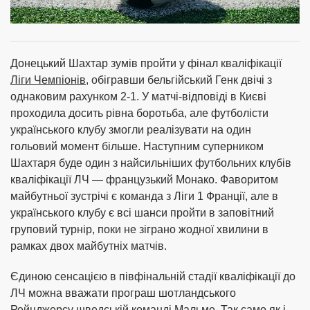
Донецький Шахтар зумів пройти у фінал кваліфікації
Ліги Чемпіонів
, обігравши бельгійський Генк двічі з
однаковим рахунком 2-1. У матчі-відповіді в Києві
проходила досить рівна боротьба, але футболісти
українського клубу змогли реалізувати на один
гольовий момент більше. Наступним суперником
Шахтаря буде один з найсильніших футбольних клубів
кваліфікації ЛЧ — французький Монако. Фаворитом
майбутньої зустрічі є команда з Ліги 1 Франції, але в
українського клубу є всі шанси пройти в заповітний
груповий турнір, поки не зіграно жодної хвилини в
рамках двох майбутніх матчів.
Єдиною сенсацією в півфінальній стадії кваліфікації до
ЛЧ можна вважати програш шотландського
Рейнджерсу шведській команді Мальме. Так само як і