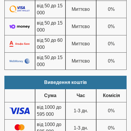
від 50 до 15
Миттєво
0%
000
від 50 до 15
Миттєво
0%
000
від 50 до 60
Миттєво
0%
000
від 50 до 15
Миттєво
0%
000
Виведення коштів
Сума
Час
Комісія
від 1000 до
1-3 дн.
0%
595 000
від 1000 до
1-3 дн.
0%