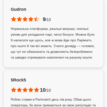
Gudron
9
/10
Нормальна платформа, реальні виграші, лояльні
умови для укладання парі, чесні бонуси. Можна було
б написати ще щось, але ж мова йде про Паріматч,
про нього й так всі знають. З мого досвіду — головне,
що тут не обманюють та дозволяють безпроблемно
та швидко отримувати накопичені на рахунку кошти.
5Rock5
10
/10
Роблю ставки в Parimatch десь пів року. Обав цього
оператора, бо вони тримаються за свою репутацію та