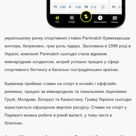
українському ринку спортивних ставок Parimatch букмекерська
контора, безумовно, грає роль лідера. Заснована в 1998 році в
Україні, компанія Parimatch сьогодні стала відомим
міжнародним холдингом, котрий успішно працює у сфері
спортивного беттингу в багатьох пострадянських країнах.
Букмекер приймає ставки на спорт в онлайн і оффлайн
режимах, працює за міжнародною та локальними ліцензіями
Грузії, Молдови, Білорусі та Казахстану. Гравці України сьогодні
користуються офшорною версією ресурсу. Ставки на спорт у
Паріматч можна робити в різній валюті, у тому числі в
біткоїнах.