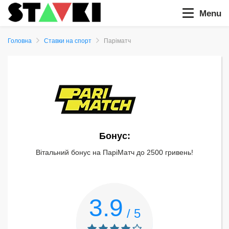
Menu
Головна
Ставки на спорт
Паріматч
Бонус:
Вітальний бонус на ПаріМатч до 2500 гривень!
3.9
/ 5