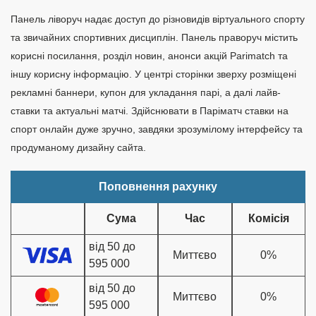
Панель ліворуч надає доступ до різновидів віртуального спорту
та звичайних спортивних дисциплін. Панель праворуч містить
корисні посилання, розділ новин, анонси акцій Parimatch та
іншу корисну інформацію. У центрі сторінки зверху розміщені
рекламні баннери, купон для укладання парі, а далі лайв-
ставки та актуальні матчі. Здійснювати в Паріматч ставки на
спорт онлайн дуже зручно, завдяки зрозумілому інтерфейсу та
продуманому дизайну сайта.
Поповнення рахунку
Сума
Час
Комісія
від 50 до
Миттєво
0%
595 000
від 50 до
Миттєво
0%
595 000