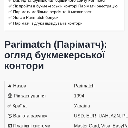
✅
Вигляд та функціонал офіційного сайту Parimatch
✅
Як пройти в букмекерській конторі Паріматч реєстрацію
✅
Паріматч мобільна версія та її можливості
✅
Які є в Parimatch бонуси
✅
Паріматч відгуки відвідувачів контори
Parimatch (Паріматч):
огляд букмекерської
контори
🔥 Назва
Parimatch
🏆 Рік заснування
1994
✅ Країна
Україна
🤑 Валюта рахунку
USD, EUR, UAH, AZN, P
💵 Платіжні системи
Master Card, Visa, EasyP