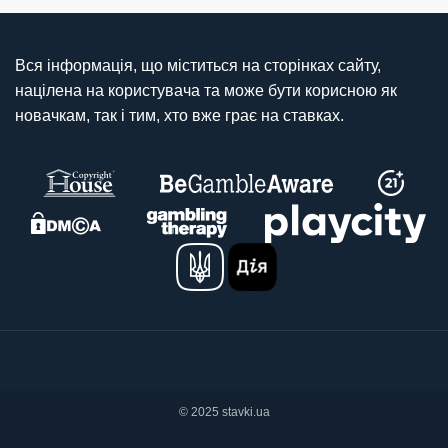
Вся інформація, що міститься на сторінках сайту,
націлена на користувача та може бути корисною як
новачкам, так і тим, хто вже грає на ставках.
© 2025 stavki.ua