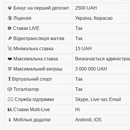
💎 Бонус на перший депозит
2500 UAH
🔞 Ліцензія
Україна, Кюрасао
⚽️ Ставки LIVE
Так
🔎 Відеотрансляція матчів
Так
🚀 Мінімальна ставка
15 UAH
❤️ Максимальна ставка
Визначається адміністра
💯 Максимальний виграш
3 000 000 UAH
🏌️ Віртуальний спорт
Так
🎲 Тоталізатор
Так
👨‍⚖️ Служба підтримки
Skype, Live чат, Email
🎱 Ставки Multi-Live
Ні
📱 Мобільні додатки
Android, iOS