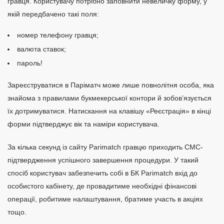
гравця. Користувачу потрібно заповнити невеличку форму, у
якій передбачено такі поля:
номер телефону гравця;
валюта ставок;
пароль!
Зареєструватися в Паріматч може лише повнолітня особа, яка
знайома з правилами букмекерської контори й зобов’язується
їх дотримуватися. Натискання на клавішу «Реєстрація» в кінці
форми підтверджує вік та наміри користувача.
За кілька секунд із сайту Parimatch гравцю приходить СМС-
підтвердження успішного завершення процедури. У такий
спосіб користувач забезпечить собі в БК Parimatch вхід до
особистого кабінету, де провадитиме необхідні фінансові
операції, робитиме налаштування, братиме участь в акціях
тощо.