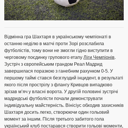
Відмінна гра Шахтаря в українському чемпіонаті в
останню неділю в матчі проти Зорі розслабила
футболістів, тому вони не змогли гідно виступити в
черговому поєдинку групового етапу
Ліги Чемпіонів
.
Зустріч з європейським грандом Реал Мадрид
завершилася поразкою з ганебним рахунком 0-5. У
першому таймі стався безглуздий інцидент, в результаті
якого після прострілу з флангу Кривцов випадково
зрізав м’яч у власні ворота. У другій половині зустрічі
мадридські футболісти почали демонструвати
індивідуальну майстерність. Вінісіус обходив захисників
Шахтаря досить легко, створюючи один гольовий
момент за іншим. Після третього забитого гола
український клуб постарався створити гольові моменти,