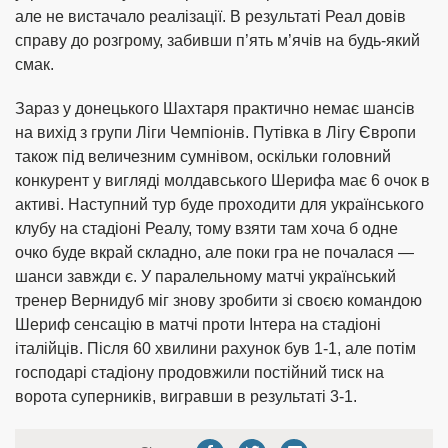
але не вистачало реалізації. В результаті Реал довів
справу до розгрому, забивши п’ять м’ячів на будь-який
смак.
Зараз у донецького Шахтаря практично немає шансів
на вихід з групи Ліги Чемпіонів. Путівка в Лігу Європи
також під величезним сумнівом, оскільки головний
конкурент у вигляді молдавського Шерифа має 6 очок в
активі. Наступний тур буде проходити для українського
клубу на стадіоні Реалу, тому взяти там хоча б одне
очко буде вкрай складно, але поки гра не почалася —
шанси завжди є. У паралельному матчі український
тренер Вернидуб міг знову зробити зі своєю командою
Шериф сенсацію в матчі проти Інтера на стадіоні
італійців. Після 60 хвилини рахунок був 1-1, але потім
господарі стадіону продовжили постійний тиск на
ворота суперників, вигравши в результаті 3-1.