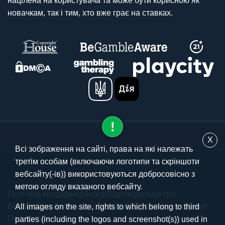
націлена на користувача та може бути корисною як
новачкам, так і тим, хто вже грає на ставках.
X
Всі зображення на сайті, права на які належать
третім особам (включаючи логотипи та скріншоти
© 2025 stavki.ua
вебсайту(-ів)) використовуються добросовісно з
метою огляду вказаного вебсайту.
Політика конфіденційності
Відповідальна гра
Вікові обмеження та ліцензії
FAQ
Умови використання
All images on the site, rights to which belong to third
Про автора
parties (including the logos and screenshot(s)) used in