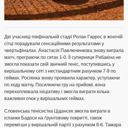
Дві учасниці півфінальній стадії Ролан Гаррос в жіночій
сітці порадували сенсаційними результатами у
чвертьфіналах. Анастасія Павлюченкова знову виграла
матч, програючи по сетах 1-0. Її суперниця Рибакіна не
змогла показати свій звичний теніс, поступившись у
вирішальному сеті з нестандартним рахунком 7-9 по
геймах. Росіянка знову проявила характер, уступаючи
по ходу матчу. Посилюючи гру на прийомі, вона
перехоплювала ініціативу і змогла виграти кілька
важливих очок у вирішальних геймах.
Словенська тенісистка Цідансек змогла виграти в
іспанки Бадоси на ґрунтовому покритті, також
перемігши у вирішальній партії з рахунком 8-6. Тамара