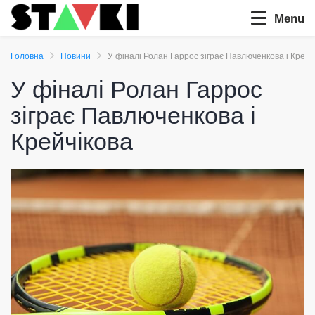
Menu
Головна
Новини
У фіналі Ролан Гаррос зіграє Павлюченкова і Крейч
У фіналі Ролан Гаррос
зіграє Павлюченкова і
Крейчікова