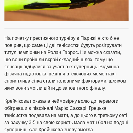
На початку престижного турніру в Парижі ніхто б не
повірив, що саме ці дві тенісистки будуть розігрувати
титул чемпіонки на Ролан Гаррос. Не можна сказати,
що вони пройшли вкрай складний шлях, тому що
сенсації відбулися за участю їх суперниць. Відмінна
фізична підготовка, везіння в ключових моментах і
сприятлива сітка стали головними факторами, шляхом
яких вони змогли дійти до заповітного фіналу.
Крейчікова показала неймовірну волю до перемоги,
обігравши в півфіналі Марію Саккарі. Грецька
тенісистка подавала на матч, а до цього в третьому сеті
за рахунку 3-5 на свою користь мала матч бол на подачі
суперниці. Але Крейчікова знову змогла