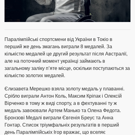
Паралімпійські спортсмени від України в Токіо в
перший же день змагань виграли 8 медалей. За
кількістю медалей це другий результат після Австралії,
але на поточний момент українці займають в
загальному заліку п’яте місце, оскільки поступаються за
кількістю золотих медалей.
Єлизавета Мерешко взяла золоту медаль у плаванні.
Срібло виграли Антон Коль, Максим Кріпак і Олексій
Вірченко в тому ж виді спорту, а в фехтуванні ту ж
медаль завоювали Артем Манько та Олена Федота.
Бронзові Медалі виграли Євгенія Бреус та Анна
Гонтар. Список тріумфальніх результатів в перший
день Паралімпійськіх Ігор вражає, що вселяє