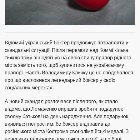
Відомий
український боксер
продовжує потрапляти у
скандальні ситуації. Після перемоги над Коммі кілька
тижнів тому він одягнув на свою спину прапор рідного
міста замість того, щоб зупинитися на українському
прапорі. Навіть Володимиру Кличку це не сподобалося,
про що висловився легендарний боксер у своїх
соціальних мережах.
А новий скандал розпочався після того, як стало
відомо, що Ломаченко вирішив зробити подарунок
своєму батькові на день народження. Але подарунок
виявився непростим, бо боксер відправив до
російського міста Кострома свої олімпійські медалі. З
невеликих відрізаних шматочків золотої та срібної