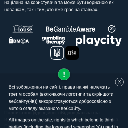
націлена на користувача та може бути корисною як
новачкам, так і тим, хто вже грає на ставках.
X
Всі зображення на сайті, права на які належать
третім особам (включаючи логотипи та скріншоти
© 2025 stavki.ua
вебсайту(-ів)) використовуються добросовісно з
метою огляду вказаного вебсайту.
Політика конфіденційності
Відповідальна гра
Вікові обмеження та ліцензії
FAQ
Умови використання
All images on the site, rights to which belong to third
Про автора
parties (including the logos and screenshot(s)) used in