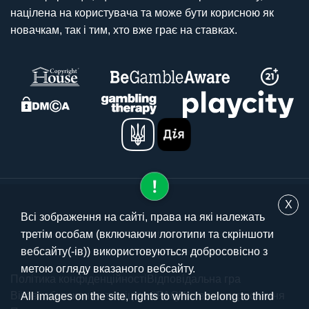
націлена на користувача та може бути корисною як
новачкам, так і тим, хто вже грає на ставках.
X
Всі зображення на сайті, права на які належать
третім особам (включаючи логотипи та скріншоти
© 2025 stavki.ua
вебсайту(-ів)) використовуються добросовісно з
метою огляду вказаного вебсайту.
Політика конфіденційності
Відповідальна гра
Вікові обмеження та ліцензії
FAQ
Умови використання
All images on the site, rights to which belong to third