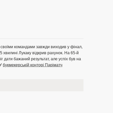
і своїми командами завжди виходив у фінал,
5 хвилині Лукаку відкрив рахунок. На 65-й
г дати бажаний результат, але успіх був на
 У
букмекерській конторі Паріматч