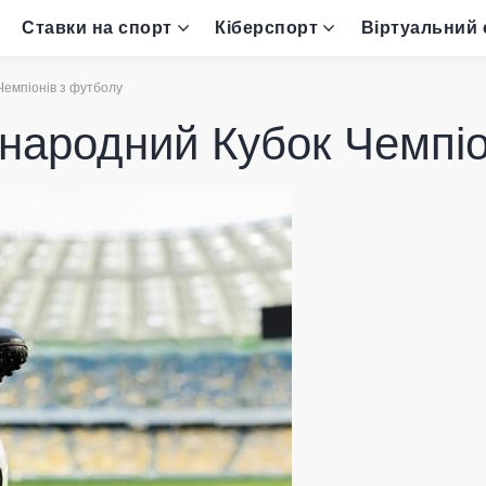
Ставки на спорт
Кіберспорт
Віртуальний 
Чемпіонів з футболу
жнародний Кубок Чемпіо